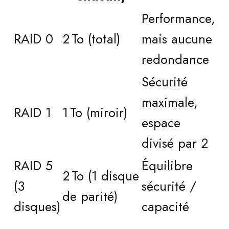
Performance,
RAID 0
2 To (total)
mais aucune
redondance
Sécurité
maximale,
RAID 1
1 To (miroir)
espace
divisé par 2
RAID 5
Équilibre
2 To (1 disque
(3
sécurité /
de parité)
disques)
capacité